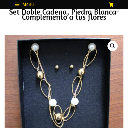
Saltar
Menú
Set Doble Cadena, Piedra Blanca-
al
Complemento a tus flores
contenido