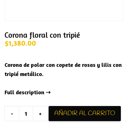
Corona floral con tripié
$
1,380.00
Corona de polar con copete de rosas y lilis con
tripié metálico.
Full description
AÑADIR AL CARRITO
-
+
Corona
floral