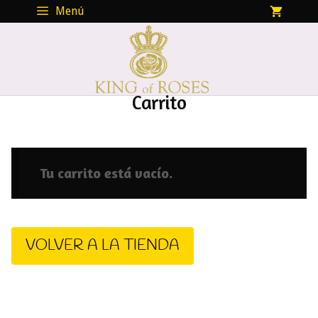
Saltar
Menú
al
contenido
Carrito
Tu carrito está vacío.
VOLVER A LA TIENDA