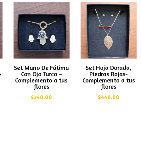
Set Mano De Fátima
Set Hoja Dorada,
o
Con Ojo Turco –
Piedras Rojas-
Complemento a tus
Complemento a tus
flores
flores
$
340.00
$
440.00