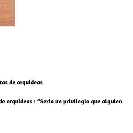
ntas de orquídeas
de orquídeas :
“Sería un privilegio que alguien