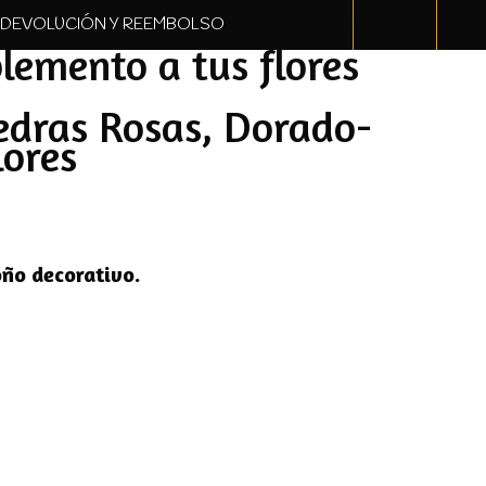
. DEVOLUCIÓN Y REEMBOLSO
0 elementos
lemento a tus flores
iedras Rosas, Dorado-
lores
oño decorativo.