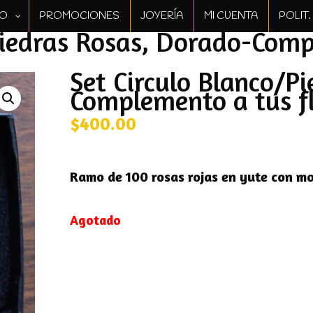
GO
PROMOCIONES
JOYERÍA
MI CUENTA
POLIT
Piedras Rosas, Dorado-Comp
Set Circulo Blanco/P
Complemento a tus f
$
400.00
Ramo de 100 rosas rojas en yute con m
Agotado