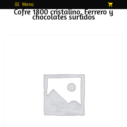
Saltar
Menú
Cofre 1800 cristalino, Ferrero y
al
chocolates surtidos
contenido