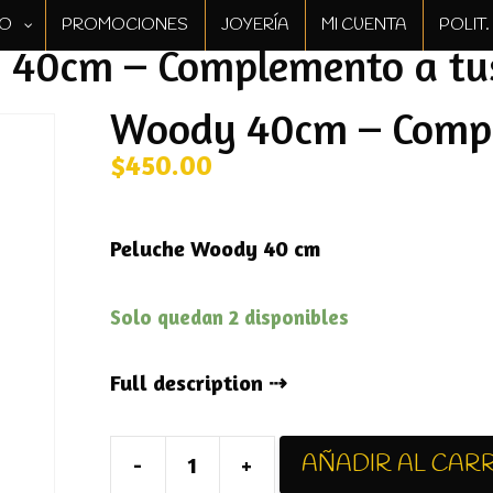
GO
PROMOCIONES
JOYERÍA
MI CUENTA
POLIT
40cm – Complemento a tus
Woody 40cm – Comple
$
450.00
Peluche Woody 40 cm
Solo quedan 2 disponibles
Full description
AÑADIR AL CAR
-
+
Woody