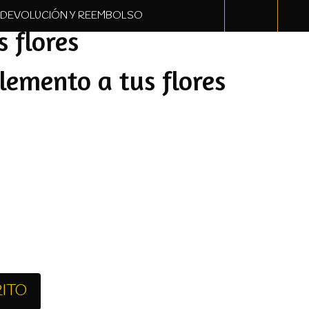
. DEVOLUCIÓN Y REEMBOLSO
0 elementos
 flores
mento a tus flores
RITO