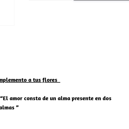
40cm
-
Complemento
a
tus
flores
cantidad
mplemento a tus flores
“El amor consta de un alma presente en dos
 almas ”