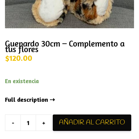
Guepardo 30cm – Complemento a
tus flores
$
120.00
En existencia
Full description
AÑADIR AL CARRITO
-
+
Guepardo
30cm