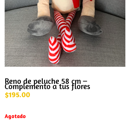
Reno de peluche 58 cm –
Complemento a tus flores
$
195.00
Agotado