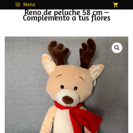
Saltar
Menú
Reno de peluche 58 cm –
al
Complemento a tus flores
contenido