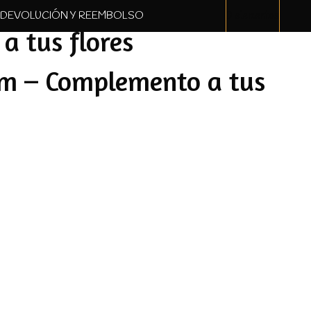
. DEVOLUCIÓN Y REEMBOLSO
0 elementos
a tus flores
cm – Complemento a tus