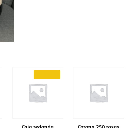
¡OFERTA!
Caja redonda
Corona 250 rosas